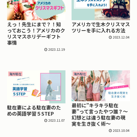
えっ！先生にまで？！知
アメリカで生木クリスマス
っておこう！アメリカのク
ツリーを手に入れる方法
リスマスホリデーギフト
2023.12.04
事情
2023.12.19
海外駐在
海外駐在
最初に”キラキラ駐在
駐在妻による駐在妻のた
妻”って言ったやつ誰？～
めの英語学習５STEP
幻想とは違う駐在妻の現
2023.11.07
実を生き抜く術～
2023.10.04