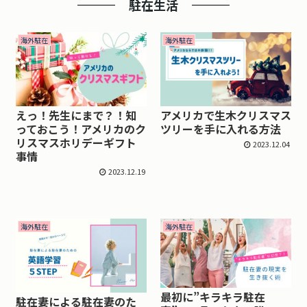
駐在生活
海外駐在
海外駐在
えっ！先生にまで？！知
アメリカで生木クリスマス
っておこう！アメリカのク
ツリーを手に入れる方法
リスマスホリデーギフト
2023.12.04
事情
2023.12.19
海外駐在
海外駐在
最初に”キラキラ駐在
駐在妻による駐在妻のた