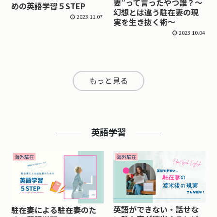
妻”って言ったやつ誰？～
めの英語学習５STEP
幻想とは違う駐在妻の現
2023.11.07
実を生き抜く術～
2023.10.04
もっと見る
英語学習
海外駐在
海外駐在
英語ができない・話せな
駐在妻による駐在妻のた