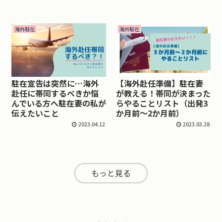
海外駐在
海外駐在
駐在宣告は突然に…海外
【海外赴任準備】駐在妻
赴任に帯同するべきか悩
が教える！帯同が決まった
んでいる方へ駐在妻の私が
らやることリスト（出発3
伝えたいこと
か月前～2か月前）
2023.04.12
2023.03.28
もっと見る