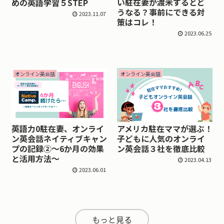
い駐在妻が渡米するとど
めの英語学習５STEP
うなる？事前にできる対
2023.11.07
策はコレ！
2023.06.25
オンライン英会話
オンライン英会話
英語力0駐在妻、オンライ
アメリカ駐在ママが選ぶ！
ン英会話ネイティブキャン
子どもに人気のオンライ
プの記録➁～6か月の効果
ン英会話３社を徹底比較
と活用方法～
2023.04.13
2023.06.01
もっと見る