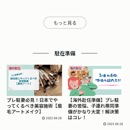
もっと見る
駐在準備
海外駐在
海外駐在
プレ駐妻必見！日本でや
【海外赴任準備】プレ駐
ってくるべき美容施術【眉
妻の苦悩、子連れ帯同準
毛アートメイク】
備がかなり大変！解決策
はコレ！
2023.04.28
2023.04.18