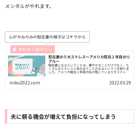
メンタルがやれます。
心がやみやみの駐在妻の様子はコチラから
駐在妻の５大ストレス～アメリカ駐在１年目のリ
アル～
駐在妻になるということは、華やかなことだけでなく、た
くさんのストレスと向き合うことのなるというこを知りま
した、アメリカ駐在１年目の私が感じている５大ストレス
について赤裸々に語っています。これから駐在妻になる人
に本当の駐在妻の姿を知ってもらうとともに、今同じよう
miku2022.com
2022.03.29
に悩みを抱えているかた、自分だけじゃないんだ、１人じ
ゃないよを知ることができる記事です。
夫に頼る機会が増えて負担になってしまう