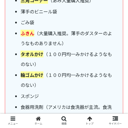
三角コーナー
（あみ大量購入推奨）
薄手のビニール袋
ごみ袋
ふきん
（大量購入推奨。薄手のダスターのよ
うなものありません）
タオルかけ
（１００円均一みかけるようなも
のない）
輪ゴムかけ
（１００円均一みかけるようなも
のない）
スポンジ
食器用洗剤（アメリカは食洗器が主流。食洗
器の洗剤は現地購入がよい）
メニュー
ホーム
検索
トップ
サイドバー
漂白剤（最初の1本はあるといい…スーパーで